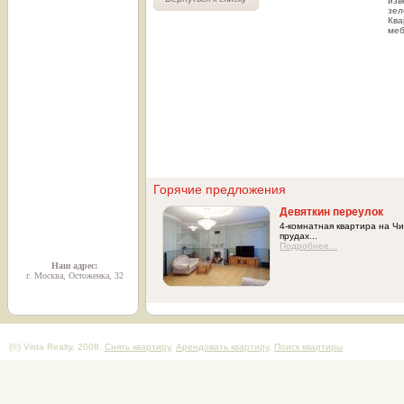
изв
зел
Ква
меб
Горячие предложения
Девяткин переулок
4-комнатная квартира на Ч
прудах...
Подробнее...
Наш адрес:
г. Москва, Остоженка, 32
(©) Vista Realty, 2008.
Снять квартиру
,
Арендовать квартиру
,
Поиск квартиры