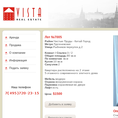
Лот №7005
Аренда
Район
:Чистые Пруды - Китай Город
Метро
:Тургеневская
Продажа
Улица
:Pыбников переулок д.2
О компании
Комнат / Спален
:3 / 2
Общая площадь
:80 кв.м
По комнатам
: кв.м
Информация
Кухня
:10 кв.м
Санузлов
:2
Подать заявку
Квартира расположена на 2 этаже
5-этажного современного элитного дома
Мебель
:модерн
Охрана
:вооруженная охрана
Парковка
:охраняемая во дворе
Наш телефон
Лифт
:есть
7(495) 720-23-15
$1500
Цена
:
Добавить в заявку
Оп
Cти
Вернуться к списку