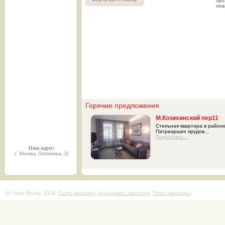
про
пла
Горячие предложения
М.Козихинский пер11
Стильная квартира в район
Патриарших прудов...
Подробнее...
Наш адрес:
г. Москва, Остоженка, 32
(©) Vista Realty, 2008.
Снять квартиру
,
Арендовать квартиру
,
Поиск квартиры