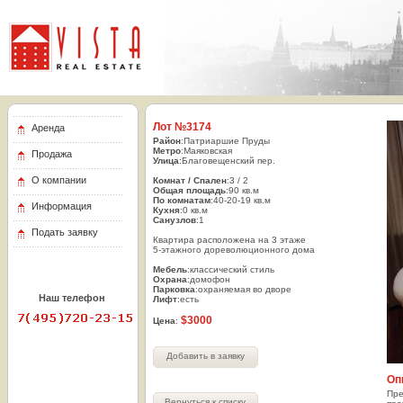
Лот №3174
Аренда
Район
:Патриаршие Пруды
Метро
:Маяковская
Продажа
Улица
:Благовещенский пер.
О компании
Комнат / Спален
:3 / 2
Общая площадь
:90 кв.м
По комнатам
:40-20-19 кв.м
Информация
Кухня
:0 кв.м
Санузлов
:1
Подать заявку
Квартира расположена на 3 этаже
5-этажного дореволюционного дома
Мебель
:классический стиль
Охрана
:домофон
Парковка
:охраняемая во дворе
Наш телефон
Лифт
:есть
7(495) 720-23-15
$3000
Цена
:
Добавить в заявку
Оп
Пре
Вернуться к списку